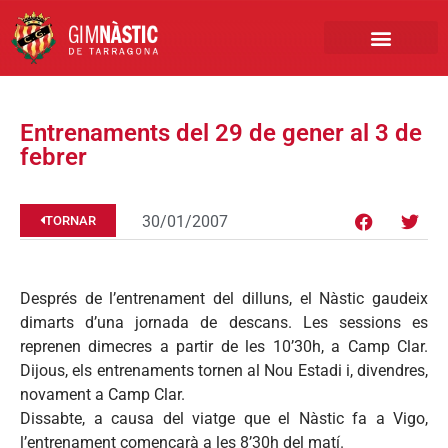
PRIMER EQUIP
MARCA NÀSTIC
INSCRIPCIONS FUTBO
BOTIGA ONLINE
Entrenaments del 29 de gener al 3 de
febrer
30/01/2007
TORNAR
Després de l’entrenament del dilluns, el Nàstic gaudeix
dimarts d’una jornada de descans. Les sessions es
reprenen dimecres a partir de les 10’30h, a Camp Clar.
Dijous, els entrenaments tornen al Nou Estadi i, divendres,
novament a Camp Clar.
Dissabte, a causa del viatge que el Nàstic fa a Vigo,
l’entrenament començarà a les 8’30h del matí.