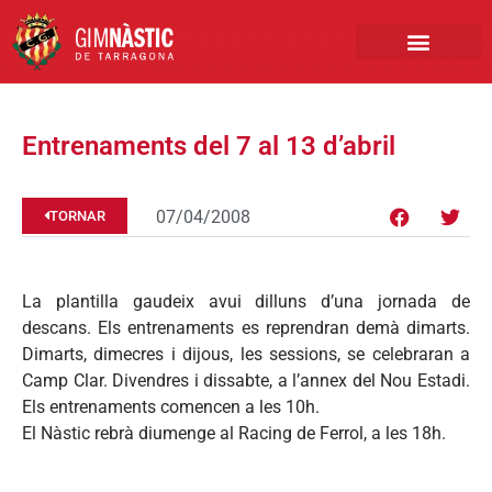
PRIMER EQUIP
MARCA NÀSTIC
INSCRIPCIONS FUTBO
BOTIGA ONLINE
Entrenaments del 7 al 13 d’abril
07/04/2008
TORNAR
La plantilla gaudeix avui dilluns d’una jornada de
descans. Els entrenaments es reprendran demà dimarts.
Dimarts, dimecres i dijous, les sessions, se celebraran a
Camp Clar. Divendres i dissabte, a l’annex del Nou Estadi.
Els entrenaments comencen a les 10h.
El Nàstic rebrà diumenge al Racing de Ferrol, a les 18h.