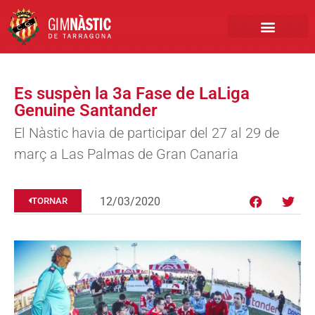
PRIMER EQUIP
MARCA NÀSTIC
INSCRIPCIONS FUTBO
BOTIGA ONLINE
Es suspèn la 3a Fase de LaLiga
Genuine Santander
El Nàstic havia de participar del 27 al 29 de
març a Las Palmas de Gran Canaria
12/03/2020
TORNAR