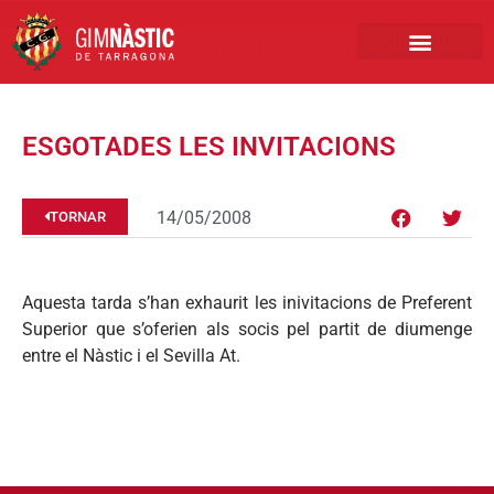
PRIMER EQUIP
MARCA NÀSTIC
INSCRIPCIONS FUTBO
BOTIGA ONLINE
ESGOTADES LES INVITACIONS
14/05/2008
TORNAR
Aquesta tarda s’han exhaurit les inivitacions de Preferent
Superior que s’oferien als socis pel partit de diumenge
entre el Nàstic i el Sevilla At.