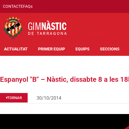
CONTACTE
FAQs
ACTUALITAT
PRIMER EQUIP
EQUIPS
SECCIONS
Espanyol "B" – Nàstic, dissabte 8 a les 18
30/10/2014
TORNAR