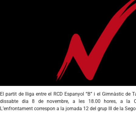
El partit de lliga entre el RCD Espanyol “B” i el Gimnàstic de 
dissabte dia 8 de novembre, a les 18.00 hores, a la Ci
L’enfrontament correspon a la jornada 12 del grup III de la Sego