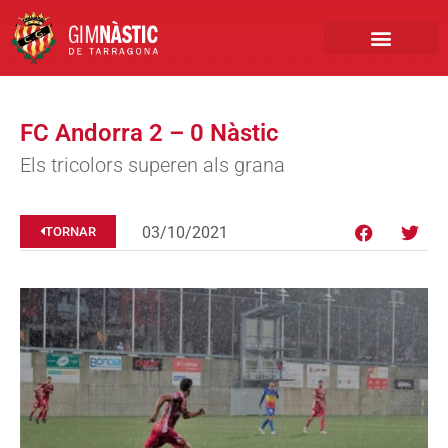
PRIMER EQUIP
MARCA NÀSTIC
INSCRIPCIONS FUTBO
BOTIGA ONLINE
FC Andorra 2 – 0 Nàstic
Els tricolors superen als grana
03/10/2021
TORNAR