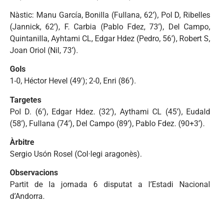
Nàstic: Manu García, Bonilla (Fullana, 62’), Pol D, Ribelles
(Jannick, 62’), F. Carbia (Pablo Fdez, 73’), Del Campo,
Quintanilla, Ayhtami CL, Edgar Hdez (Pedro, 56’), Robert S,
Joan Oriol (Nil, 73’).
Gols
1-0, Héctor Hevel (49′); 2-0, Enri (86’).
Targetes
Pol D. (6’), Edgar Hdez. (32’), Aythami CL (45’), Eudald
(58’), Fullana (74’), Del Campo (89’), Pablo Fdez. (90+3’).
Àrbitre
Sergio Usón Rosel (Col·legi aragonès).
Observacions
Partit de la jornada 6 disputat a l’Estadi Nacional
d’Andorra.