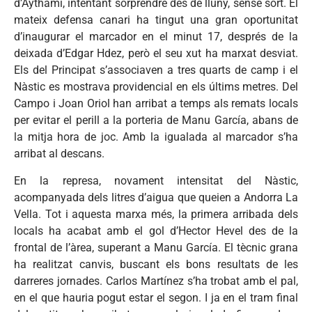
d’Aythami, intentant sorprendre des de lluny, sense sort. El
mateix defensa canari ha tingut una gran oportunitat
d’inaugurar el marcador en el minut 17, després de la
deixada d’Edgar Hdez, però el seu xut ha marxat desviat.
Els del Principat s’associaven a tres quarts de camp i el
Nàstic es mostrava providencial en els últims metres. Del
Campo i Joan Oriol han arribat a temps als remats locals
per evitar el perill a la porteria de Manu García, abans de
la mitja hora de joc. Amb la igualada al marcador s’ha
arribat al descans.
En la represa, novament intensitat del Nàstic,
acompanyada dels litres d’aigua que queien a Andorra La
Vella. Tot i aquesta marxa més, la primera arribada dels
locals ha acabat amb el gol d’Hector Hevel des de la
frontal de l’àrea, superant a Manu García. El tècnic grana
ha realitzat canvis, buscant els bons resultats de les
darreres jornades. Carlos Martínez s’ha trobat amb el pal,
en el que hauria pogut estar el segon. I ja en el tram final