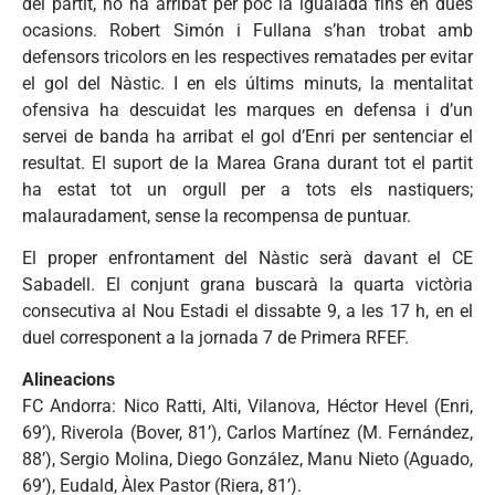
del partit, no ha arribat per poc la igualada fins en dues
ocasions. Robert Simón i Fullana s’han trobat amb
defensors tricolors en les respectives rematades per evitar
el gol del Nàstic. I en els últims minuts, la mentalitat
ofensiva ha descuidat les marques en defensa i d’un
servei de banda ha arribat el gol d’Enri per sentenciar el
resultat. El suport de la Marea Grana durant tot el partit
ha estat tot un orgull per a tots els nastiquers;
malauradament, sense la recompensa de puntuar.
El proper enfrontament del Nàstic serà davant el CE
Sabadell. El conjunt grana buscarà la quarta victòria
consecutiva al Nou Estadi el dissabte 9, a les 17 h, en el
duel corresponent a la jornada 7 de Primera RFEF.
Alineacions
FC Andorra: Nico Ratti, Alti, Vilanova, Héctor Hevel (Enri,
69’), Riverola (Bover, 81’), Carlos Martínez (M. Fernández,
88’), Sergio Molina, Diego González, Manu Nieto (Aguado,
69’), Eudald, Àlex Pastor (Riera, 81’).