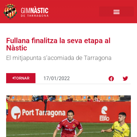
PRIMER EQUIP
MARCA NÀSTIC
INSCRIPCIONS FUTBO
BOTIGA ONLINE
Fullana finalitza la seva etapa al
Nàstic
El mitjapunta s’acomiada de Tarragona
17/01/2022
TORNAR