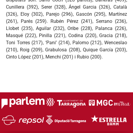
Cunillera (392), Serer (328), Ángel Garcia (326), Català
(326), Eloy (302), Parejo (296), Gascón (295), Martínez
(261), Parés (259). Rubén Pérez (241), Serrano (236),
Llobet (235), Aguilar (232), Oribe (228), Palanca (226),
Masqué (222), Pinilla (221), Codina (220), Gracia (218),
Toni Torres (217), ‘Pani’ (214), Palomo (212), Wenceslao
(210), Roig (209), Grabulosa (208), Quique García (203),
Cinto López (201), Menchi (201) i Rubio (200).