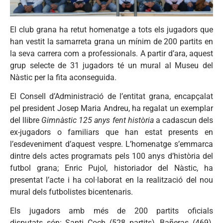
El club grana ha retut homenatge a tots els jugadors que
han vestit la samarreta grana un mínim de 200 partits en
la seva carrera com a professionals. A partir d’ara, aquest
grup selecte de 31 jugadors té un mural al Museu del
Nàstic per la fita aconseguida.
El Consell d’Administració de l’entitat grana, encapçalat
pel president Josep Maria Andreu, ha regalat un exemplar
del llibre
Gimnàstic 125 anys fent història
a cadascun dels
ex-jugadors o familiars que han estat presents en
l’esdeveniment d’aquest vespre. L’homenatge s’emmarca
dintre dels actes programats pels 100 anys d’història del
futbol grana; Enric Pujol, historiador del Nàstic, ha
presentat l’acte i ha col·laborat en la realització del nou
mural dels futbolistes bicentenaris.
Els jugadors amb més de 200 partits oficials
disputats són: Santi Coch (528 partits), Bañeras (469),