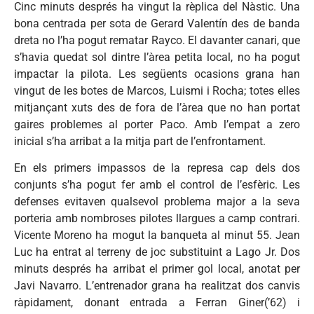
Cinc minuts després ha vingut la rèplica del Nàstic. Una
bona centrada per sota de Gerard Valentín des de banda
dreta no l’ha pogut rematar Rayco. El davanter canari, que
s’havia quedat sol dintre l’àrea petita local, no ha pogut
impactar la pilota. Les següents ocasions grana han
vingut de les botes de Marcos, Luismi i Rocha; totes elles
mitjançant xuts des de fora de l’àrea que no han portat
gaires problemes al porter Paco. Amb l’empat a zero
inicial s’ha arribat a la mitja part de l’enfrontament.
En els primers impassos de la represa cap dels dos
conjunts s’ha pogut fer amb el control de l’esfèric. Les
defenses evitaven qualsevol problema major a la seva
porteria amb nombroses pilotes llargues a camp contrari.
Vicente Moreno ha mogut la banqueta al minut 55. Jean
Luc ha entrat al terreny de joc substituint a Lago Jr. Dos
minuts després ha arribat el primer gol local, anotat per
Javi Navarro. L’entrenador grana ha realitzat dos canvis
ràpidament, donant entrada a Ferran Giner(’62) i