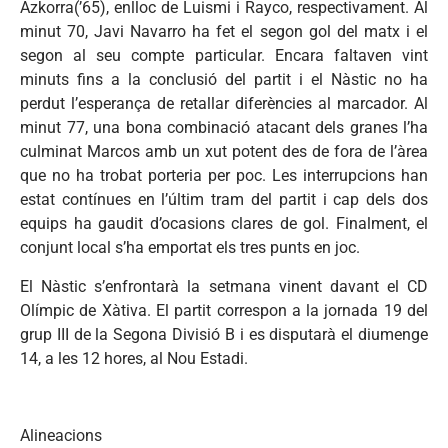
Azkorra(’65), enlloc de Luismi i Rayco, respectivament. Al
minut 70, Javi Navarro ha fet el segon gol del matx i el
segon al seu compte particular. Encara faltaven vint
minuts fins a la conclusió del partit i el Nàstic no ha
perdut l’esperança de retallar diferències al marcador. Al
minut 77, una bona combinació atacant dels granes l’ha
culminat Marcos amb un xut potent des de fora de l’àrea
que no ha trobat porteria per poc. Les interrupcions han
estat contínues en l’últim tram del partit i cap dels dos
equips ha gaudit d’ocasions clares de gol. Finalment, el
conjunt local s’ha emportat els tres punts en joc.
El Nàstic s’enfrontarà la setmana vinent davant el CD
Olímpic de Xàtiva. El partit correspon a la jornada 19 del
grup III de la Segona Divisió B i es disputarà el diumenge
14, a les 12 hores, al Nou Estadi.
Alineacions