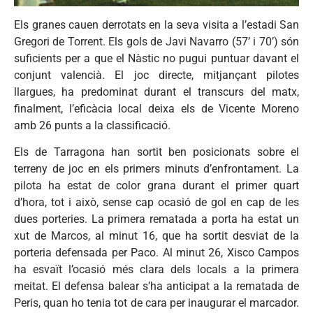
Els granes cauen derrotats en la seva visita a l’estadi San
Gregori de Torrent. Els gols de Javi Navarro (57’ i 70’) són
suficients per a que el Nàstic no pugui puntuar davant el
conjunt valencià. El joc directe, mitjançant pilotes
llargues, ha predominat durant el transcurs del matx,
finalment, l’eficàcia local deixa els de Vicente Moreno
amb 26 punts a la classificació.
Els de Tarragona han sortit ben posicionats sobre el
terreny de joc en els primers minuts d’enfrontament. La
pilota ha estat de color grana durant el primer quart
d’hora, tot i això, sense cap ocasió de gol en cap de les
dues porteries. La primera rematada a porta ha estat un
xut de Marcos, al minut 16, que ha sortit desviat de la
porteria defensada per Paco. Al minut 26, Xisco Campos
ha esvaït l’ocasió més clara dels locals a la primera
meitat. El defensa balear s’ha anticipat a la rematada de
Peris, quan ho tenia tot de cara per inaugurar el marcador.