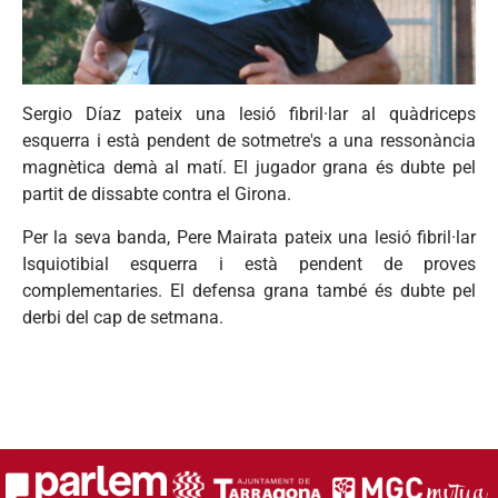
Sergio Díaz pateix una lesió fibril·lar al quàdriceps
esquerra i està pendent de sotmetre's a una ressonància
magnètica demà al matí. El jugador grana és dubte pel
partit de dissabte contra el Girona.
Per la seva banda, Pere Mairata pateix una lesió fibril·lar
Isquiotibial esquerra i està pendent de proves
complementaries. El defensa grana també és dubte pel
derbi del cap de setmana.