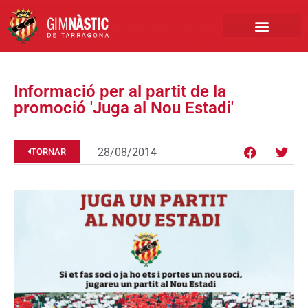
PRIMER EQUIP
MARCA NÀSTIC
INSCRIPCIONS FUTBO
BOTIGA ONLINE
Informació per al partit de la
promoció 'Juga al Nou Estadi'
28/08/2014
TORNAR