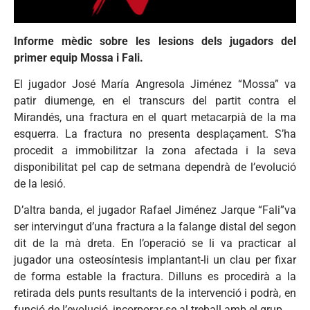
Informe mèdic sobre les lesions dels jugadors del
primer equip Mossa i Fali.
El jugador José María Angresola Jiménez “Mossa” va
patir diumenge, en el transcurs del partit contra el
Mirandés, una fractura en el quart metacarpià de la ma
esquerra. La fractura no presenta desplaçament. S’ha
procedit a immobilitzar la zona afectada i la seva
disponibilitat pel cap de setmana dependrà de l’evolució
de la lesió.
D’altra banda, el jugador Rafael Jiménez Jarque “Fali”va
ser intervingut d’una fractura a la falange distal del segon
dit de la mà dreta. En l’operació se li va practicar al
jugador una osteosíntesis implantant-li un clau per fixar
de forma estable la fractura. Dilluns es procedirà a la
retirada dels punts resultants de la intervenció i podrà, en
funció de l’evolució, incorporar-se al treball amb el grup.