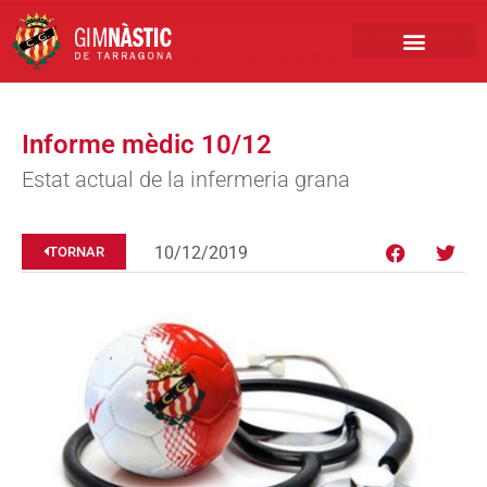
PRIMER EQUIP
MARCA NÀSTIC
INSCRIPCIONS FUTBO
BOTIGA ONLINE
Informe mèdic 10/12
Estat actual de la infermeria grana
10/12/2019
TORNAR