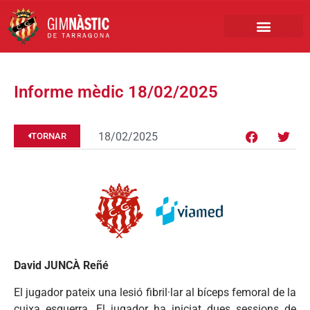
PRIMER EQUIP
MARCA NÀSTIC
INSCRIPCIONS FUTBO
BOTIGA ONLINE
Informe mèdic 18/02/2025
18/02/2025
TORNAR
David JUNCÀ Reñé
El jugador pateix una lesió fibril·lar al bíceps femoral de la
cuixa esquerra. El jugador ha iniciat dues sessions de