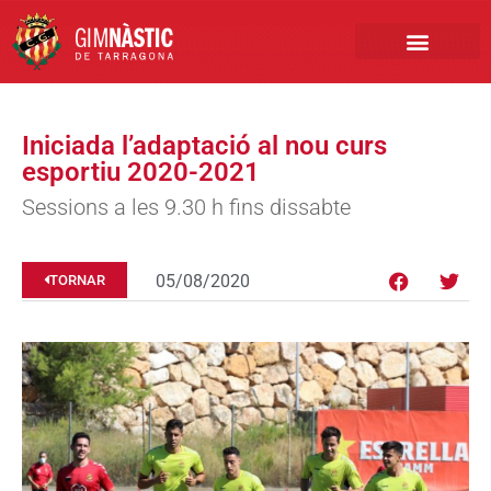
PRIMER EQUIP
MARCA NÀSTIC
INSCRIPCIONS FUTBO
BOTIGA ONLINE
Iniciada l’adaptació al nou curs
esportiu 2020-2021
Sessions a les 9.30 h fins dissabte
05/08/2020
TORNAR