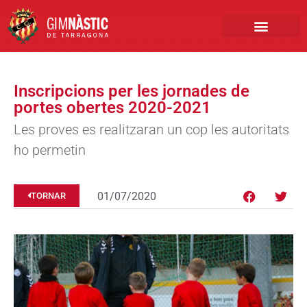
PRIMER EQUIP
MARCA NÀSTIC
INSCRIPCIONS FUTBO
BOTIGA ONLINE
Inscripcions per les jornades de
portes obertes 2020-2021
Les proves es realitzaran un cop les autoritats
ho permetin
01/07/2020
TORNAR