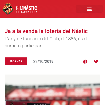
PRIMER EQUIP
MARCA NÀSTIC
INSCRIPCIONS FUTBO
BOTIGA ONLINE
Ja a la venda la loteria del Nàstic
L’any de fundació del Club, el 1886, és el
numero participant
22/10/2019
TORNAR