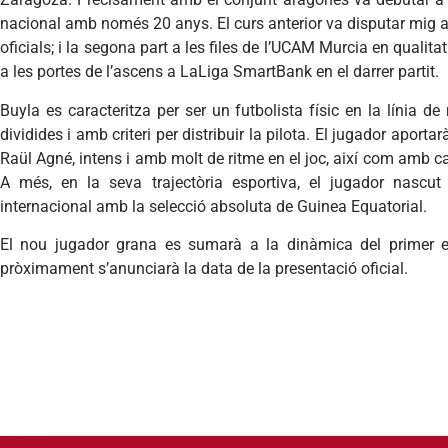
nacional amb només 20 anys. El curs anterior va disputar mig a
oficials; i la segona part a les files de l’UCAM Murcia en qualita
a les portes de l’ascens a LaLiga SmartBank en el darrer partit.
Buyla es caracteritza per ser un futbolista físic en la línia de
dividides i amb criteri per distribuir la pilota. El jugador aporta
Raül Agné, intens i amb molt de ritme en el joc, així com amb capa
A més, en la seva trajectòria esportiva, el jugador nasc
internacional amb la selecció absoluta de Guinea Equatorial.
El nou jugador grana es sumarà a la dinàmica del primer eq
pròximament s’anunciarà la data de la presentació oficial.