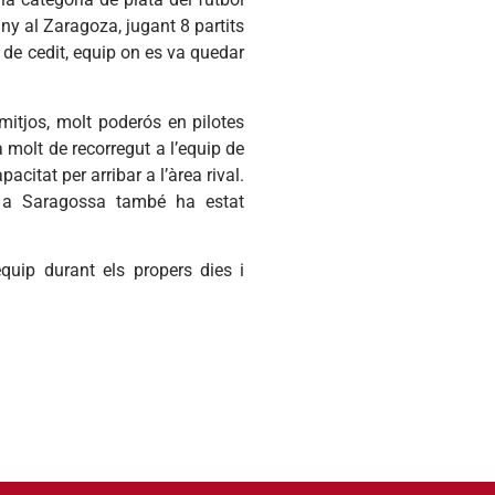
ny al Zaragoza, jugant 8 partits
t de cedit, equip on es va quedar
 mitjos, molt poderós en pilotes
rà molt de recorregut a l’equip de
citat per arribar a l’àrea rival.
ut a Saragossa també ha estat
uip durant els propers dies i