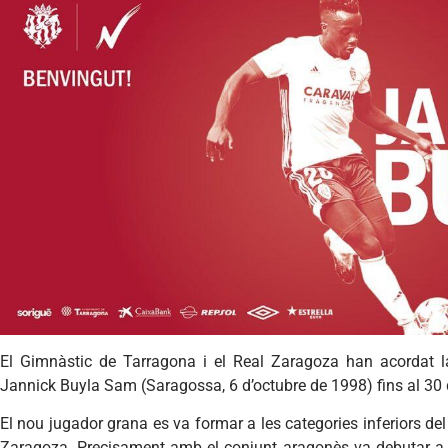
El Gimnàstic de Tarragona i el Real Zaragoza han acordat l
Jannick Buyla Sam (Saragossa, 6 d’octubre de 1998) fins al 30 
El nou jugador grana es va formar a les categories inferiors del
Zaragoza. Precisament amb el conjunt aragonès va debutar a l