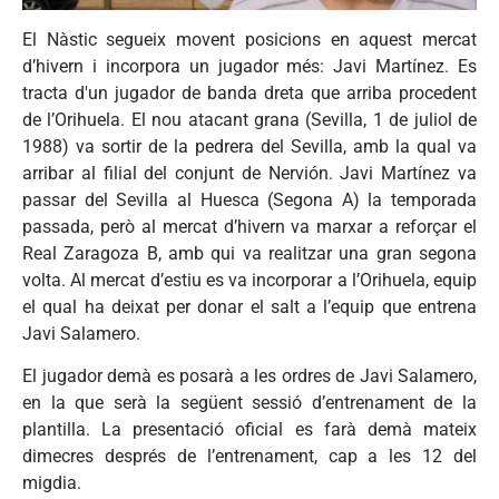
El
Nàstic
segueix
movent
posicions
en
aquest
mercat
d’hivern
i
incorpora
un
jugador
més
:
Javi
Martínez
.
Es
tracta
d'un
jugador
de
banda
dreta
que
arriba
procedent
de
l’Orihuela
. El
nou
atacant
grana
(
Sevilla
, 1 de
juliol
de
1988)
va
sortir
de la
pedrera
del
Sevilla
,
amb
la
qual
va
arribar
al filial del
conjunt
de
Nervión
.
Javi
Martínez
va
passar
del
Sevilla
al
Huesca
(
Segona
A) la
temporada
passada
,
però
al
mercat
d’hivern
va
marxar
a
reforçar
el
Real
Zaragoza
B,
amb
qui
va
realitzar
una
gran
segona
volta
. Al
mercat
d’estiu
es
va
incorporar
a
l’Orihuela
, equip
el
qual
ha
deixat
per
donar
el salt a
l’equip
que
entrena
Javi
Salamero
.
El
jugador
demà
es
posarà
a les
ordres
de
Javi
Salamero
,
en la
que
serà
la
següent
sessió
d’entrenament
de la
plantilla
. La
presentació
oficial
es
farà
demà
mateix
dimecres
després
de
l’entrenament
, cap a les 12 del
migdia
.