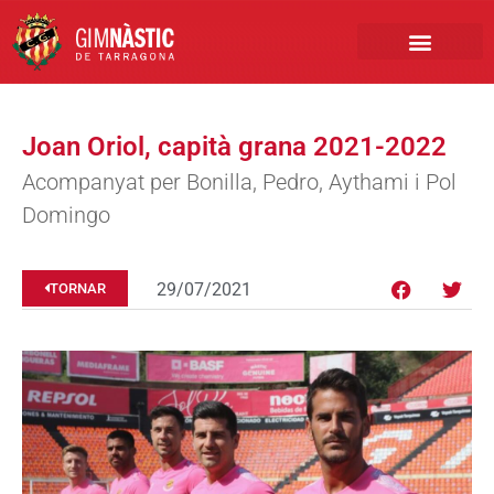
PRIMER EQUIP
MARCA NÀSTIC
INSCRIPCIONS FUTBO
BOTIGA ONLINE
Joan Oriol, capità grana 2021-2022
Acompanyat per Bonilla, Pedro, Aythami i Pol
Domingo
29/07/2021
TORNAR