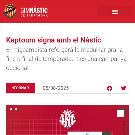
PRIMER EQUIP
MARCA NÀSTIC
INSCRIPCIONS FUTBO
BOTIGA ONLINE
Kaptoum signa amb el Nàstic
El migcampista reforçarà la medul·lar grana
fins a final de temporada, més una campanya
opcional
05/08/2025
TORNAR