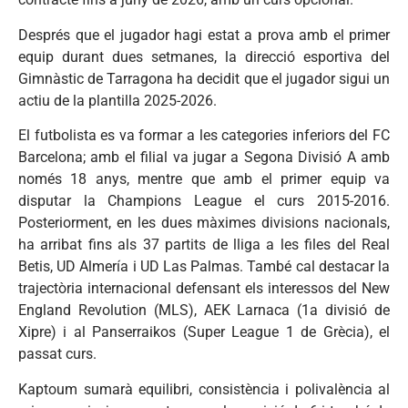
Després que el jugador hagi estat a prova amb el primer
equip durant dues setmanes, la direcció esportiva del
Gimnàstic de Tarragona ha decidit que el jugador sigui un
actiu de la plantilla 2025-2026.
El futbolista es va formar a les categories inferiors del FC
Barcelona; amb el filial va jugar a Segona Divisió A amb
només 18 anys, mentre que amb el primer equip va
disputar la Champions League el curs 2015-2016.
Posteriorment, en les dues màximes divisions nacionals,
ha arribat fins als 37 partits de lliga a les files del Real
Betis, UD Almería i UD Las Palmas. També cal destacar la
trajectòria internacional defensant els interessos del New
England Revolution (MLS), AEK Larnaca (1a divisió de
Xipre) i al Panserraikos (Super League 1 de Grècia), el
passat curs.
Kaptoum sumarà equilibri, consistència i polivalència al