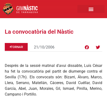
PRIMER EQUIP
MARCA NÀSTIC
INSCRIPCIONS FUTBO
BOTIGA ONLINE
La convocatòria del Nàstic
21/10/2006
TORNAR
Després de la sessié matinal d'avui dissabte, Luís César
ha fet la convocatòria pel partit de diumenge contra el
Sevilla (17h). Els convocats són: Bizarri, Álvaro, Marco,
Llera, Serrano, Matellán, Cáceres, David Cuéllar, David
García, Abel, Juan, Morales, Gil, Ismael, Pinilla, Merino,
Campano i Portillo.