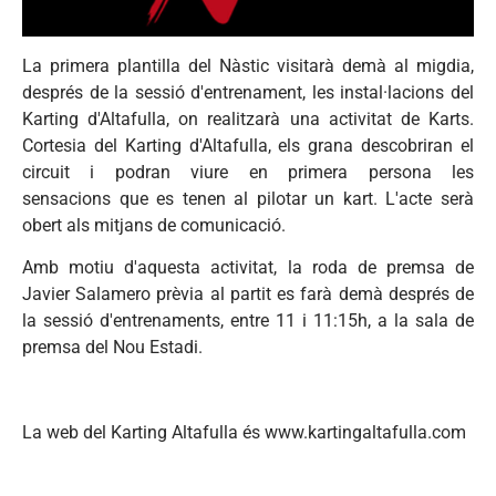
La
primera
plantilla
del
Nàstic
visitarà
demà
al
migdia
,
després
de la
sessió
d'entrenament
, les
instal
·
lacions
del
Karting
d'Altafulla
, on
realitzarà
una
activitat
de
Karts
.
Cortesia
del
Karting
d'Altafulla
, els
grana
descobriran
el
circuit i
podran
viure
en
primera
persona les
sensacions
que
es
tenen
al
pilotar
un kart.
L'acte
serà
obert
als
mitjans
de
comunicació
.
Amb
motiu
d'aquesta
activitat
, la
roda
de
premsa
de
Javier
Salamero
prèvia
al
partit
es
farà
demà
després
de
la
sessió
d'entrenaments
,
entre
11 i 11:
15h
, a la
sala
de
premsa
del
Nou
Estadi
.
La web del Karting Altafulla és www.kartingaltafulla.com