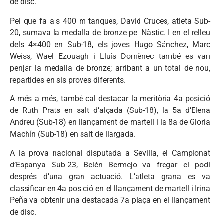
de disc.
Pel que fa als 400 m tanques, David Cruces, atleta Sub-
20, sumava la medalla de bronze pel Nàstic. I en el relleu
dels 4×400 en Sub-18, els joves Hugo Sánchez, Marc
Weiss, Wael Ezouagh i Lluís Domènec també es van
penjar la medalla de bronze; arribant a un total de nou,
repartides en sis proves diferents.
A més a més, també cal destacar la meritòria 4a posició
de Ruth Prats en salt d’alçada (Sub-18), la 5a d’Elena
Andreu (Sub-18) en llançament de martell i la 8a de Gloria
Machín (Sub-18) en salt de llargada.
A la prova nacional disputada a Sevilla, el Campionat
d’Espanya Sub-23, Belén Bermejo va fregar el podi
després d’una gran actuació. L’atleta grana es va
classificar en 4a posició en el llançament de martell i Irina
Peña va obtenir una destacada 7a plaça en el llançament
de disc.