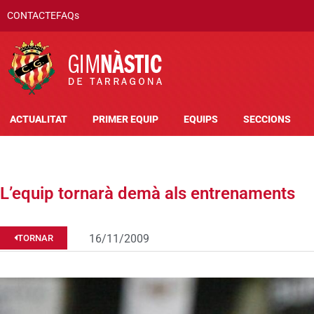
CONTACTE
FAQs
ACTUALITAT
PRIMER EQUIP
EQUIPS
SECCIONS
L’equip tornarà demà als entrenaments
16/11/2009
TORNAR