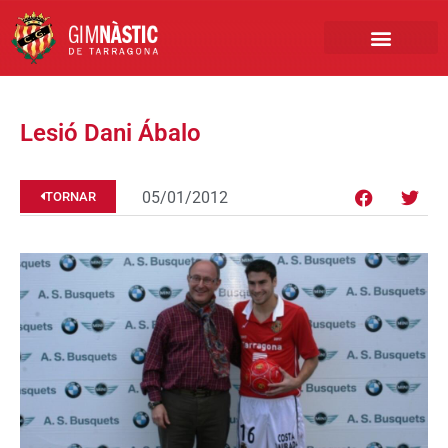
PRIMER EQUIP
MARCA NÀSTIC
INSCRIPCIONS FUTBO
BOTIGA ONLINE
Lesió Dani Ábalo
05/01/2012
TORNAR