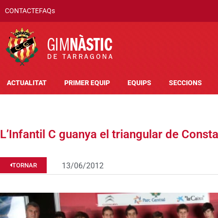
CONTACTE
FAQs
ACTUALITAT
PRIMER EQUIP
EQUIPS
SECCIONS
L’Infantil C guanya el triangular de Consta
13/06/2012
TORNAR