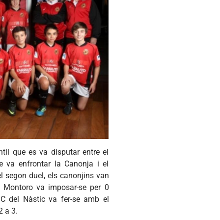
ntil
que
es
va
disputar
entre
el
e
va
enfrontar
la
Canonja
i el
el
segon
duel, els
canonjins
van
Montoro
va
imposar-se
per 0
C del
Nàstic
va
fer-se
amb
el
 2 a 3.