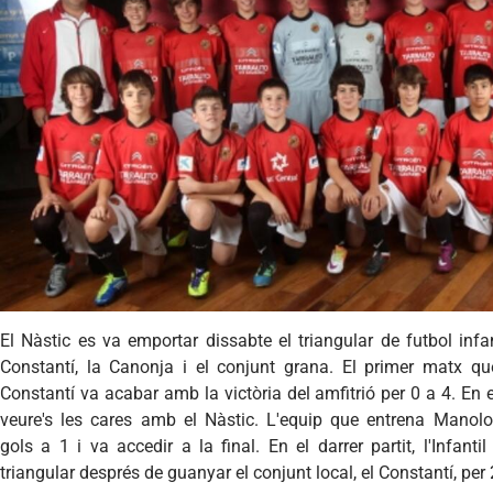
El
Nàstic
es
va
emportar
dissabte
el triangular de
futbol
infa
Constantí
, la
Canonja
i el
conjunt
grana
. El primer
matx
qu
Constantí
va
acabar
amb
la
victòria
del
amfitrió
per 0 a 4. En 
veure's
les cares
amb
el
Nàstic
.
L'equip
que
entrena
Manolo
gols
a 1 i
va
accedir
a la final. En el
darrer
partit
,
l'Infantil
triangular
després
de
guanyar
el
conjunt
local, el
Constantí
, per