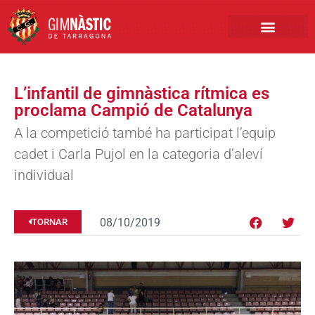
PRIMER EQUIP
MARCA NÀSTIC
INSCRIPCIONS FUTBO
BOTIGA ONLINE
L’infantil de gimnàstica rítmica es
proclama Campió de Catalunya
A la competició també ha participat l’equip
cadet i Carla Pujol en la categoria d’aleví
individual
08/10/2019
TORNAR