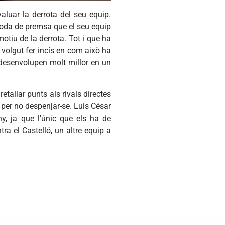
aluar la derrota del seu equip.
oda de premsa que el seu equip
 motiu de la derrota. Tot i que ha
a volgut fer incís en com això ha
 desenvolupen molt millor en un
etallar punts als rivals directes
t per no despenjar-se. Luis César
y, ja que l'únic que els ha de
tra el Castelló, un altre equip a