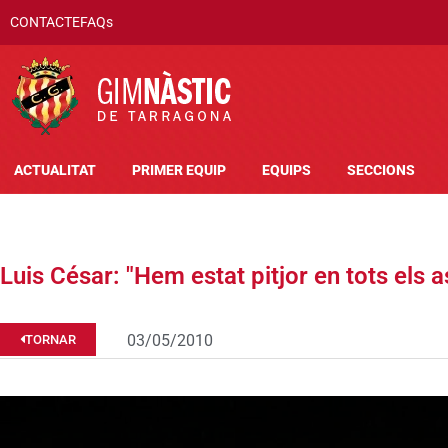
CONTACTE
FAQs
ACTUALITAT
PRIMER EQUIP
EQUIPS
SECCIONS
Luis César: "Hem estat pitjor en tots els 
03/05/2010
TORNAR