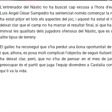
L'entrenador del Nàstic no ha buscat cap excusa a l'hora d'ev
Luis Angel César Sampedro ha sentenciat només començar la r
ha estat pitjor en tots els aspectes del joc, i aquest ha estat el
deixat clar que el camp no ha marcar el resultat final, sí que h
minvat les qualitats dels jugadors ofensius del Nàstic, que es
altre tipus de terreny.
El gallec ha reconegut que s'ha perdut una bona oportunitat de r
i que, alhora, es posa molt complicat l'objectiu de seguir lluitan
ha deixat clar, però, que no s'ha de pensar en el mes de jun
preocupar és el partit que juga l'equip divendres a Castalia con
qui li va la vida.