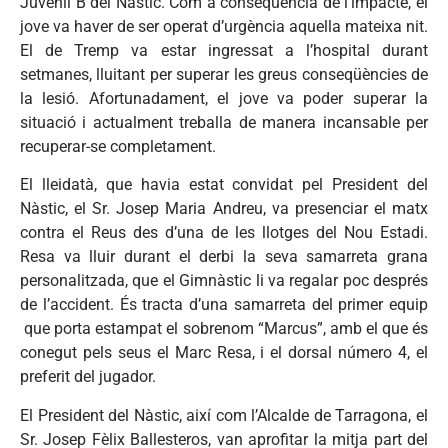
Juvenil B del Nàstic. Com a conseqüència de l’impacte, el
jove va haver de ser operat d’urgència aquella mateixa nit.
El de Tremp va estar ingressat a l’hospital durant
setmanes, lluitant per superar les greus conseqüències de
la lesió. Afortunadament, el jove va poder superar la
situació i actualment treballa de manera incansable per
recuperar-se completament.
El lleidatà, que havia estat convidat pel President del
Nàstic, el Sr. Josep Maria Andreu, va presenciar el matx
contra el Reus des d’una de les llotges del Nou Estadi.
Resa va lluir durant el derbi la seva samarreta grana
personalitzada, que el Gimnàstic li va regalar poc després
de l’accident. És tracta d’una samarreta del primer equip
que porta estampat el sobrenom “Marcus”, amb el que és
conegut pels seus el Marc Resa, i el dorsal número 4, el
preferit del jugador.
El President del Nàstic, així com l’Alcalde de Tarragona, el
Sr. Josep Fèlix Ballesteros, van aprofitar la mitja part del