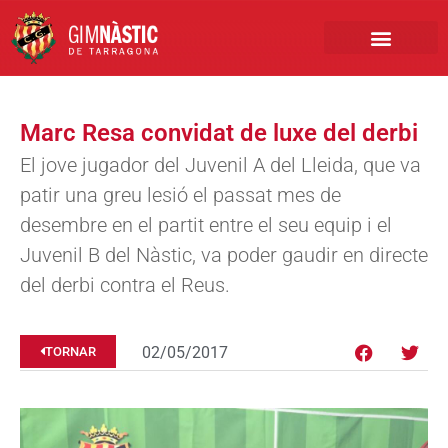
PRIMER EQUIP
MARCA NÀSTIC
INSCRIPCIONS FUTBO
BOTIGA ONLINE
Marc Resa convidat de luxe del derbi
El jove jugador del Juvenil A del Lleida, que va
patir una greu lesió el passat mes de
desembre en el partit entre el seu equip i el
Juvenil B del Nàstic, va poder gaudir en directe
del derbi contra el Reus.
02/05/2017
TORNAR