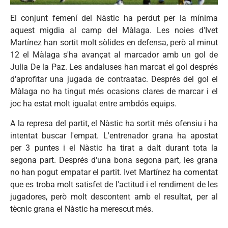
El conjunt femení del Nàstic ha perdut per la mínima
aquest migdia al camp del Màlaga. Les noies d'Ivet
Martínez han sortit molt sòlides en defensa, però al minut
12 el Màlaga s'ha avançat al marcador amb un gol de
Julia De la Paz. Les andaluses han marcat el gol després
d'aprofitar una jugada de contraatac. Després del gol el
Màlaga no ha tingut més ocasions clares de marcar i el
joc ha estat molt igualat entre ambdós equips.
A la represa del partit, el Nàstic ha sortit més ofensiu i ha
intentat buscar l'empat. L'entrenador grana ha apostat
per 3 puntes i el Nàstic ha tirat a dalt durant tota la
segona part. Després d'una bona segona part, les grana
no han pogut empatar el partit. Ivet Martínez ha comentat
que es troba molt satisfet de l'actitud i el rendiment de les
jugadores, però molt descontent amb el resultat, per al
tècnic grana el Nàstic ha merescut més.