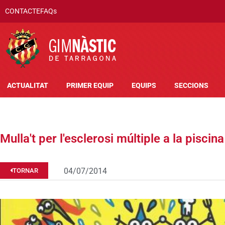
CONTACTE
FAQs
ACTUALITAT
PRIMER EQUIP
EQUIPS
SECCIONS
Mulla't per l'esclerosi múltiple a la piscin
04/07/2014
TORNAR