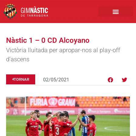
PRIMER EQUIP
MARCA NÀSTIC
INSCRIPCIONS FUTBO
BOTIGA ONLINE
Nàstic 1 – 0 CD Alcoyano
Victòria lluitada per apropar-nos al play-off
d’ascens
02/05/2021
TORNAR