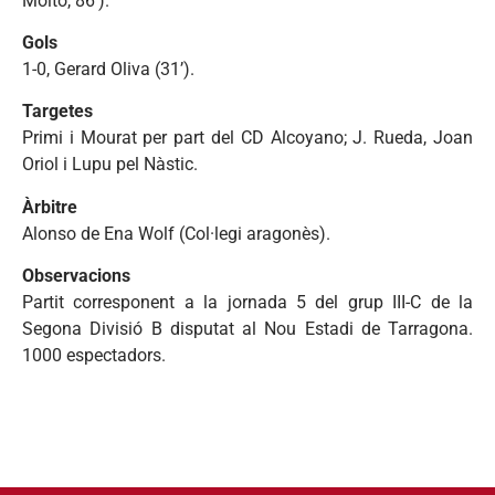
Moltó, 86’).
Gols
1-0, Gerard Oliva (31’).
Targetes
Primi i Mourat per part del CD Alcoyano; J. Rueda, Joan
Oriol i Lupu pel Nàstic.
Àrbitre
Alonso de Ena Wolf (Col·legi aragonès).
Observacions
Partit corresponent a la jornada 5 del grup III-C de la
Segona Divisió B disputat al Nou Estadi de Tarragona.
1000 espectadors.