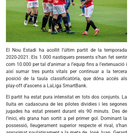
El Nou Estadi ha acollit l’últim partit de la temporada
2020-2021. Els 1.000 nastiquers presents s’han fet sentir
com 10.000 per tal d’animar a l’equip fins a l’extenuació i
així sumar tres punts vitals per continuar a la tercera
posició de la taula classificatòria, que dóna accés als
play-off d’ascens a LaLiga SmartBank.
El partit ha estat pura intensitat en tots dos conjunts. La
lluita en cadascuna de les pilotes dividies i les segones
jugades ha estat present durant els 90 minuts. Des de
l’inici, els grana han sortit a pel primer gol. Dominant la
possessió, lleugerament superior respecte el rival, s’han
aproximat paulatinament a la meta de José Juan. Gerard