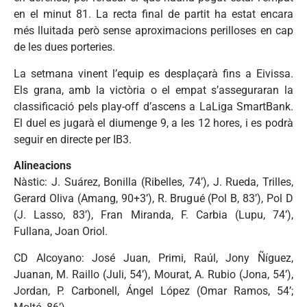
en el minut 81. La recta final de partit ha estat encara
més lluitada però sense aproximacions perilloses en cap
de les dues porteries.
La setmana vinent l’equip es desplaçarà fins a Eivissa.
Els grana, amb la victòria o el empat s’asseguraran la
classificació pels play-off d’ascens a LaLiga SmartBank.
El duel es jugarà el diumenge 9, a les 12 hores, i es podrà
seguir en directe per IB3.
Alineacions
Nàstic: J. Suárez, Bonilla (Ribelles, 74’), J. Rueda, Trilles,
Gerard Oliva (Amang, 90+3’), R. Brugué (Pol B, 83’), Pol D
(J. Lasso, 83’), Fran Miranda, F. Carbia (Lupu, 74’),
Fullana, Joan Oriol.
CD Alcoyano: José Juan, Primi, Raúl, Jony Ñíguez,
Juanan, M. Raillo (Juli, 54’), Mourat, A. Rubio (Jona, 54’),
Jordan, P. Carbonell, Ángel López (Omar Ramos, 54’;