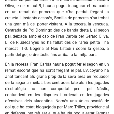
Oliva, en el minut 9, hauria pogut inaugurar el marcador
en un remat de primeres que s’ha perdut fregant la
creueta. I instants després, Bonilla de primeres s’ha trobat
una gran mà del porter visitant. A la tercera, la vençuda.
Centrada de Pol Domingo des de banda dreta i, al segon
pal, deixada amb el cap de Fran Carbia per Gerard Oliva.
El de Riudecanyes no ha fallat des de l’àrea petita i ha
marcat l’1-0. Bogeria al Nou Estadi i sobre la gespa, a
partir del gol, ordre tàctic fins arribar a la mitja part.
En la represa, Fran Carbia hauria pogut fer el segon en un
remat escorat que ha sortit fregant el pal. L’Alcoyano ha
anat tancant als grana prop de la seva àrea en l’equador
de la segona meitat. Les centrades laterals i les jugades
d’estratègia no han comportat perill pel Nàstic,
contundent en les disputes i ordenat en les jugades
ofensives dels alacantins. Només una única ocasió de
gol que ha estat bloquejada per Marc Trilles, providencial
en defensa, per refusar el que hauria pogut estar l’empat