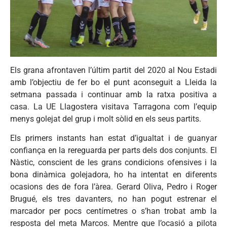
Els grana afrontaven l’últim partit del 2020 al Nou Estadi
amb l’objectiu de fer bo el punt aconseguit a Lleida la
setmana passada i continuar amb la ratxa positiva a
casa. La UE Llagostera visitava Tarragona com l’equip
menys golejat del grup i molt sòlid en els seus partits.
Els primers instants han estat d’igualtat i de guanyar
confiança en la rereguarda per parts dels dos conjunts. El
Nàstic, conscient de les grans condicions ofensives i la
bona dinàmica golejadora, ho ha intentat en diferents
ocasions des de fora l’àrea. Gerard Oliva, Pedro i Roger
Brugué, els tres davanters, no han pogut estrenar el
marcador per pocs centímetres o s’han trobat amb la
resposta del meta Marcos. Mentre que l’ocasió a pilota