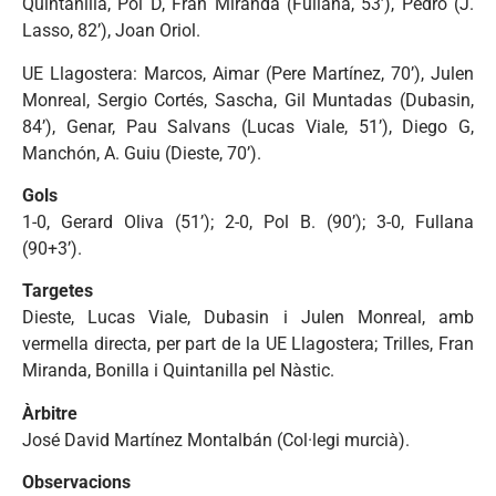
Quintanilla, Pol D, Fran Miranda (Fullana, 53’), Pedro (J.
Lasso, 82’), Joan Oriol
.
UE Llagostera: Marcos, Aimar (Pere Martínez, 70’), Julen
Monreal, Sergio Cortés, Sascha, Gil Muntadas (Dubasin,
84’), Genar, Pau Salvans (Lucas Viale, 51’), Diego G,
Manchón, A. Guiu (Dieste, 70’).
Gols
1-0, Gerard Oliva (51’); 2-0, Pol B. (90’); 3-0, Fullana
(90+3’).
Targetes
Dieste, Lucas Viale, Dubasin i Julen Monreal, amb
vermella directa, per part de la UE Llagostera; Trilles, Fran
Miranda, Bonilla i Quintanilla pel Nàstic.
Àrbitre
José David Martínez Montalbán (Col·legi murcià).
Observacions