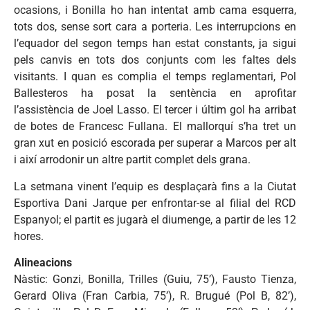
ocasions, i Bonilla ho han intentat amb cama esquerra,
tots dos, sense sort cara a porteria. Les interrupcions en
l’equador del segon temps han estat constants, ja sigui
pels canvis en tots dos conjunts com les faltes dels
visitants. I quan es complia el temps reglamentari, Pol
Ballesteros ha posat la sentència en aprofitar
l’assistència de Joel Lasso. El tercer i últim gol ha arribat
de botes de Francesc Fullana. El mallorquí s’ha tret un
gran xut en posició escorada per superar a Marcos per alt
i així arrodonir un altre partit complet dels grana.
La setmana vinent l’equip es desplaçarà fins a la Ciutat
Esportiva Dani Jarque per enfrontar-se al filial del RCD
Espanyol; el partit es jugarà el diumenge, a partir de les 12
hores.
Alineacions
Nàstic: Gonzi, Bonilla, Trilles (Guiu, 75’), Fausto Tienza,
Gerard Oliva (Fran Carbia, 75’), R. Brugué (Pol B, 82’),