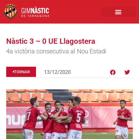
PRIMER EQUIP
MARCA NÀSTIC
INSCRIPCIONS FUTBO
BOTIGA ONLINE
Nàstic 3 – 0 UE Llagostera
4a victòria consecutiva al Nou Estadi
13/12/2020
TORNAR