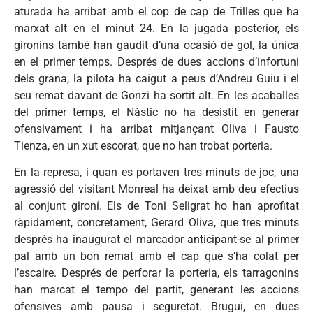
aturada ha arribat amb el cop de cap de Trilles que ha
marxat alt en el minut 24. En la jugada posterior, els
gironins també han gaudit d’una ocasió de gol, la única
en el primer temps. Després de dues accions d’infortuni
dels grana, la pilota ha caigut a peus d’Andreu Guiu i el
seu remat davant de Gonzi ha sortit alt. En les acaballes
del primer temps, el Nàstic no ha desistit en generar
ofensivament i ha arribat mitjançant Oliva i Fausto
Tienza, en un xut escorat, que no han trobat porteria.
En la represa, i quan es portaven tres minuts de joc, una
agressió del visitant Monreal ha deixat amb deu efectius
al conjunt gironí. Els de Toni Seligrat ho han aprofitat
ràpidament, concretament, Gerard Oliva, que tres minuts
després ha inaugurat el marcador anticipant-se al primer
pal amb un bon remat amb el cap que s’ha colat per
l’escaire. Després de perforar la porteria, els tarragonins
han marcat el tempo del partit, generant les accions
ofensives amb pausa i seguretat. Brugui, en dues