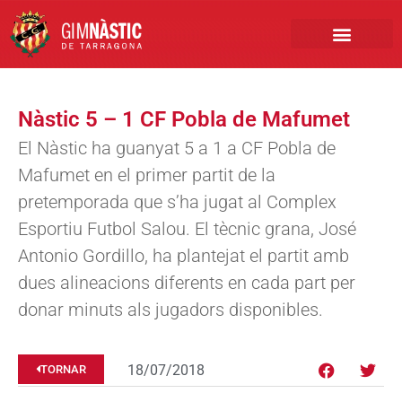
PRIMER EQUIP
MARCA NÀSTIC
INSCRIPCIONS FUTBO
BOTIGA ONLINE
Nàstic 5 – 1 CF Pobla de Mafumet
El Nàstic ha guanyat 5 a 1 a CF Pobla de
Mafumet en el primer partit de la
pretemporada que s’ha jugat al Complex
Esportiu Futbol Salou. El tècnic grana, José
Antonio Gordillo, ha plantejat el partit amb
dues alineacions diferents en cada part per
donar minuts als jugadors disponibles.
18/07/2018
TORNAR