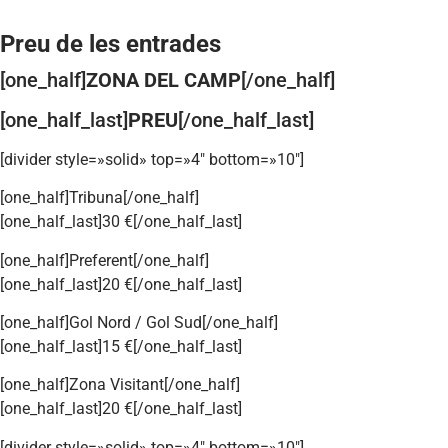
Preu de les entrades
[one_half]
ZONA DEL CAMP
[/one_half]
[one_half_last]
PREU
[/one_half_last]
[divider style=»solid» top=»4″ bottom=»10″]
[one_half]Tribuna[/one_half]
[one_half_last]30 €[/one_half_last]
[one_half]Preferent[/one_half]
[one_half_last]20 €[/one_half_last]
[one_half]Gol Nord / Gol Sud[/one_half]
[one_half_last]15 €[/one_half_last]
[one_half]Zona Visitant[/one_half]
[one_half_last]20 €[/one_half_last]
[divider style=»solid» top=»4″ bottom=»10″]