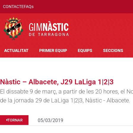
CONTACTE
FAQs
ACTUALITAT
PRIMER EQUIP
EQUIPS
SECCIONS
Nàstic – Albacete, J29 LaLiga 1|2|3
El dissabte 9 de març, a partir de les 20 hores, el No
de la jornada 29 de LaLiga 1|2|3, Nàstic - Albacete.
05/03/2019
TORNAR