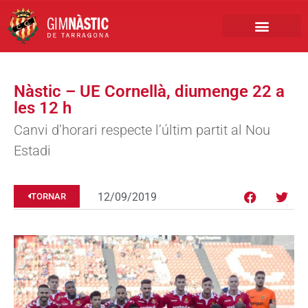
PRIMER EQUIP
MARCA NÀSTIC
INSCRIPCIONS FUTBO
BOTIGA ONLINE
Nàstic – UE Cornellà, diumenge 22 a
les 12 h
Canvi d’horari respecte l’últim partit al Nou
Estadi
12/09/2019
TORNAR