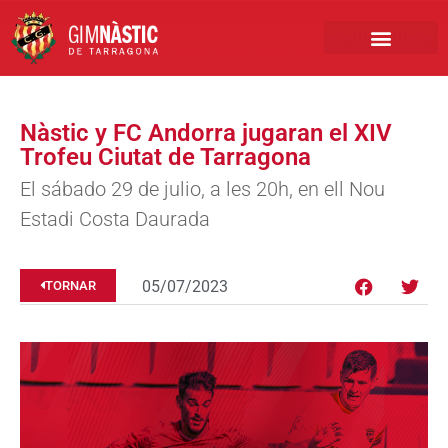
PRIMER EQUIP
MARCA NÀSTIC
INSCRIPCIONS FUTBO
BOTIGA ONLINE
Nàstic y FC Andorra jugaran el XIV
Trofeu Ciutat de Tarragona
El sábado 29 de julio, a les 20h, en ell Nou
Estadi Costa Daurada
05/07/2023
TORNAR