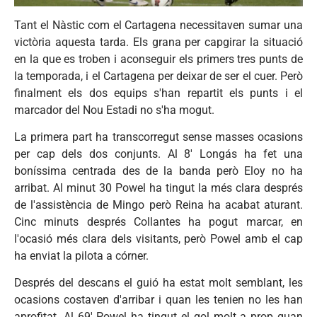
Tant el Nàstic com el Cartagena necessitaven sumar una
victòria aquesta tarda. Els grana per capgirar la situació
en la que es troben i aconseguir els primers tres punts de
la temporada, i el Cartagena per deixar de ser el cuer. Però
finalment els dos equips s'han repartit els punts i el
marcador del Nou Estadi no s'ha mogut.
La primera part ha transcorregut sense masses ocasions
per cap dels dos conjunts. Al 8' Longás ha fet una
boníssima centrada des de la banda però Eloy no ha
arribat. Al minut 30 Powel ha tingut la més clara després
de l'assistència de Mingo però Reina ha acabat aturant.
Cinc minuts després Collantes ha pogut marcar, en
l'ocasió més clara dels visitants, però Powel amb el cap
ha enviat la pilota a córner.
Després del descans el guió ha estat molt semblant, les
ocasions costaven d'arribar i quan les tenien no les han
aprofitat. Al 69' Powel ha tingut el gol molt a prop quan