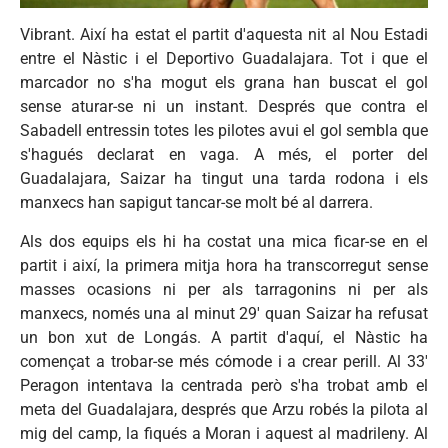
Vibrant.
Així
ha
estat
el
partit
d'aquesta
nit al
Nou
Estadi
entre
el
Nàstic
i el
Deportivo
Guadalajara. Tot i
que
el
marcador
no
s'ha
mogut
els
grana
han
buscat
el
gol
sense
aturar-se
ni
un instant.
Després
que
contra el
Sabadell
entressin
totes les
pilotes
avui
el
gol
sembla
que
s'hagués
declarat
en
vaga
. A
més
, el porter del
Guadalajara,
Saizar
ha
tingut
una
tarda
rodona
i els
manxecs
han
sapigut
tancar-se
molt
bé
al
darrera
.
Als
dos equips els hi ha
costat
una
mica
ficar-se
en el
partit
i
així
, la
primera
mitja
hora
ha
transcorregut
sense
masses
ocasions
ni
per
als
tarragonins
ni
per
als
manxecs
,
només
una
al
minut
29'
quan
Saizar
ha
refusat
un bon
xut
de
Longás
. A
partit
d'aquí
, el
Nàstic
ha
començat
a
trobar-se
més
cómode
i a
crear
perill
. Al 33'
Peragon
intentava
la
centrada
però
s'ha
trobat
amb
el
meta del Guadalajara,
després
que
Arzu
robés
la
pilota
al
mig
del camp, la
fiqués
a Moran i
aquest
al
madrileny
. Al