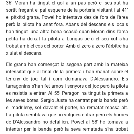
36' Moran ha
tingut
el
gol
a un pas
però
el
seu
xut
ha
sortit
fregant
el pal
esquerre
de la
porteria
visitant i al 41'
el
pitxitxi
grana
,
Powel
ho
intentava
des de
fora
de
l'àrea
però
la
pilota
ha
anat
fora
.
Abans
del
descans
els locals
han
tingut
una
altra
bona
ocasió
quan
Moran dins
l'àrea
petita
ha
deixat
la
pilota
a
Longas
però
el
seu
xut
s'ha
trobat
amb
el
cos
del porter.
Amb
el zero a zero
l'àrbitre
ha
xiulat
el
descans
.
Els
grana
han
començat
la
segona
part
amb
la
mateixa
intensitat
que
al final de la
primera
i
han
manat
sobre
el
terreny
de
joc
,
tal
i com
demanava
D'Alessandro
. Els
tarragonins
s'han
fet
amos
i
senyors
del
joc
però
la
pilota
es
resistia
a
entrar
. Al 55'
Peragon
ha
tingut
la
primera
a
les
seves
botes
. Sergio
Juste
ha
centrat
per la
banda
però
el
madrileny
,
sol
davant
el porter, ha
rematat
massa
alt.
La
pilota
semblava
que
no
volgués
entrar
però
els homes
de
D'Alessandro
no defallien.
Powel
al 58' ho tornava a
intentar per la
banda
però
la seva rematada
s'ha
trobat