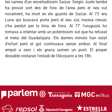
les cames d'un encertadíssim
Saizar
. Sergio
Juste
també
ha provat sort des de
fora
de
l'àrea
però
el
seu
xut
novament, ha mort en els guants de
Saizar
. Al 73' era
Luna qui buscava porta
però
el
seu
xut
,
massa
creuat,
s'ha
perdut per la línia de fons. Al 77' l'uruguaià ho
tornava a intentar
amb
un potentíssim
xut
que
ha
refusat
el meta del Guadalajara. Els darrers minuts
han
estat
d'infart
però
el
gol
continuava sense arribar. Al final
empat a zero i els
grana
sumen un punt. El proper
dissabte visitaran l'estadi de l'Alcoyano a les 18h.