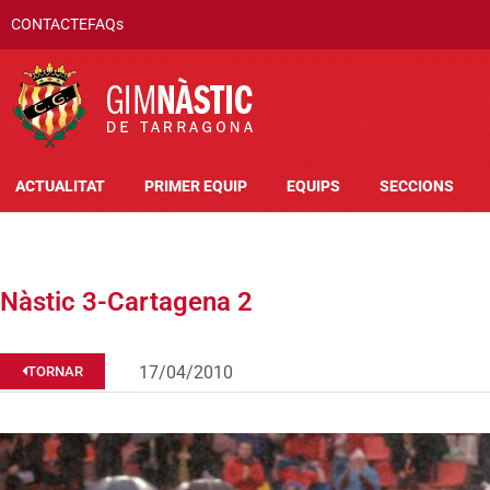
CONTACTE
FAQs
ACTUALITAT
PRIMER EQUIP
EQUIPS
SECCIONS
Nàstic 3-Cartagena 2
17/04/2010
TORNAR