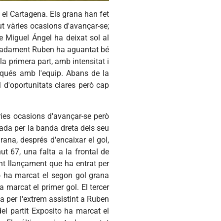
 el Cartagena. Els grana han fet
ut vàries ocasions d'avançar-se;
e Miguel Ángel ha deixat sol al
auradament Ruben ha aguantat bé
la primera part, amb intensitat i
olqués amb l'equip. Abans de la
l d'oportunitats clares però cap
ries ocasions d'avançar-se però
gada per la banda dreta dels seu
ana, després d'encaixar el gol,
ut 67, una falta a la frontal de
nt llançament que ha entrat per
o ha marcat el segon gol grana
 marcat el primer gol. El tercer
a per l'extrem assistint a Ruben
el partit Exposito ha marcat el