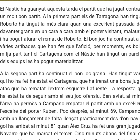
El Nàstic ha guanyat aquesta tarda el partit que ha jugat contra
un molt bon partit. A la primera part els de Tarragona han ting
Roberto ha tingut la més clara quan una excel·lent passada d
davanter grana en un cara a cara amb el porter visitant, mal
i ha pogut aturar el remat de Roberto. El bon joc ha continuat a 
vàries arribades que han fet que l'afició, per moments, es b
mitja part tant el Cartagena com el Nàstic han tingut un parel
dels equips les ha pogut materialitzar.
A la segona part ha continuat el bon joc grana. Han tingut va
qui ho ha fet ha estat el Cartagena, que ha trenat una bona ju
atac que ha rematat l'extrem esquerre Lafuente. La resposta gr
ha estat la de seguir amb el seu joc ofensiu. Ben aviat, al min
l'àrea ha permès a Campano empatar el partit amb un excel·le
l'escaire del porter Ruben. Poc després, al minut 69, Campan
amb un llançament de falta llençat pràcticament des d'on havia
gol ha arribat al minut 81 quan Álex Cruz ha fet una gran jugad
Navarro que ha marcat el tercer. Cinc minuts abans del final d