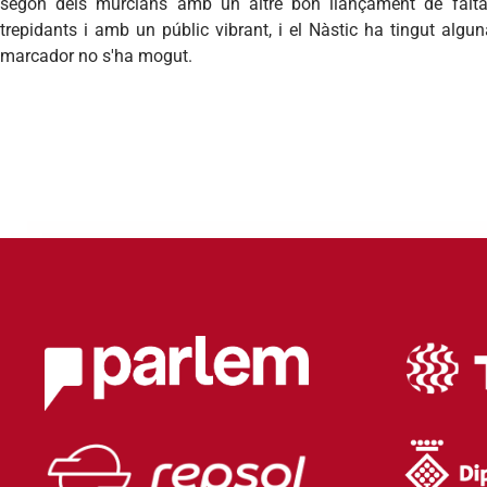
segon dels murcians amb un altre bon llançament de falta
trepidants i amb un públic vibrant, i el Nàstic ha tingut algu
marcador no s'ha mogut.