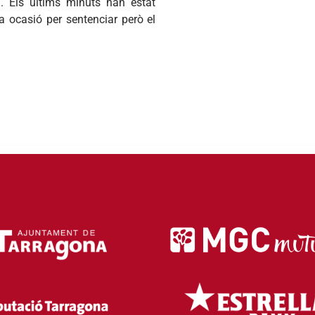
. Els últims minuts han estat
na ocasió per sentenciar però el