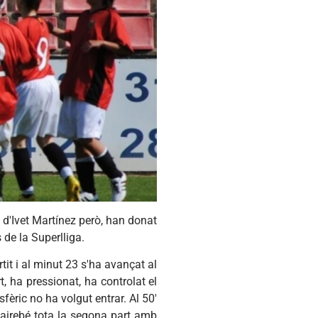
 d'Ivet Martínez però, han donat
 de la Superlliga.
it i al minut 23 s'ha avançat al
t, ha pressionat, ha controlat el
sfèric no ha volgut entrar. Al 50'
t gairebé tota la segona part amb