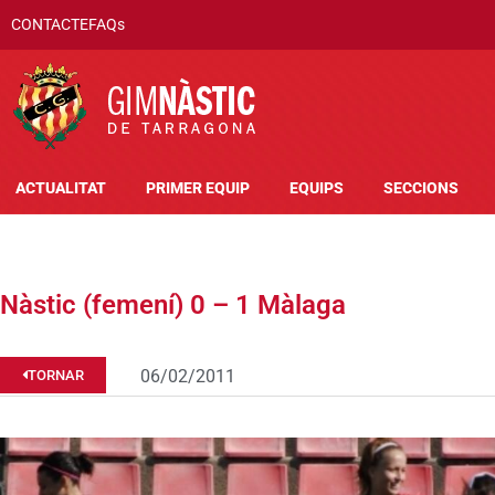
CONTACTE
FAQs
ACTUALITAT
PRIMER EQUIP
EQUIPS
SECCIONS
Nàstic (femení) 0 – 1 Màlaga
06/02/2011
TORNAR