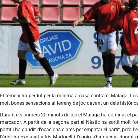
El femení ha perdut per la mínima a casa contra el Màlaga. Les
molt bones sensacions al terreny de joc davant un dels històrics
Durant els primers 20 minuts de joc el Màlaga ha dominat el part
marcador. A partir de la segona part el Nàstic ha sortit molt for
partit i ha gaudit d'ocasions clares per empatar el partit, però l'e
l'àrbit ha explusat a Iris Martorell i l'equip s'ha quedat duran