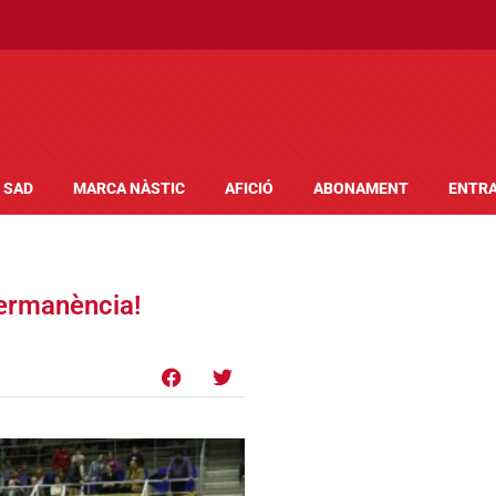
SAD
MARCA NÀSTIC
AFICIÓ
ABONAMENT
ENTR
permanència!