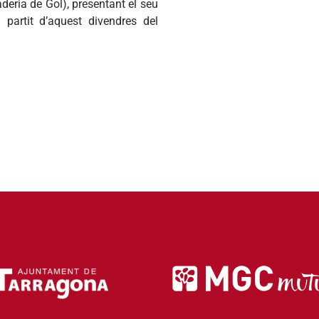
aderia
de
Gol
),
presentant
el
seu
l
partit
d’aquest
divendres
del