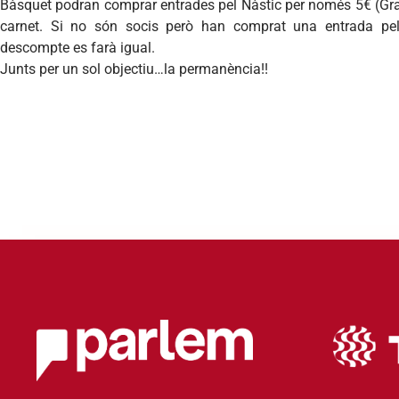
Bàsquet
podran
comprar
entrades
pel
Nàstic
per
només
5€ (
Gr
carnet. Si no
són
socis
però
han
comprat
una
entrada
pe
descompte
es
farà
igual
.
Junts per un sol objectiu…la permanència!!