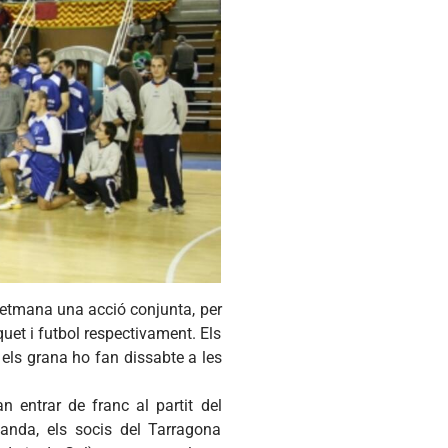
etmana
una
acció
conjunta
, per
quet
i
futbol
respectivament
. Els
els
grana
ho fan
dissabte
a les
an
entrar
de franc al
partit
del
anda
, els
socis
del Tarragona