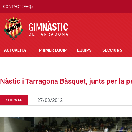
CONTACTE
FAQs
ACTUALITAT
PRIMER EQUIP
EQUIPS
SECCIONS
Nàstic i Tarragona Bàsquet, junts per la 
27/03/2012
TORNAR