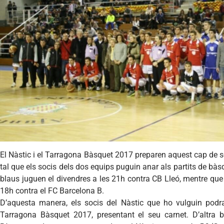
El
Nàstic
i el Tarragona
Bàsquet
2017
preparen
aquest
cap de
s
tal
que
els
socis
dels
dos equips
puguin
anar
als
partits
de
bàs
blaus
juguen
el
divendres
a les
21h
contra CB
Lleó
,
mentre
que
18h
contra el FC Barcelona B.
D’aquesta
manera
, els
socis
del
Nàstic
que
ho
vulguin
podr
Tarragona
Bàsquet
2017,
presentant
el
seu
carnet.
D’altra
b