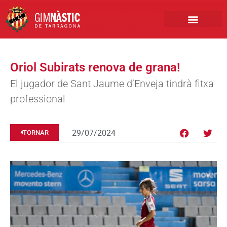
PRIMER EQUIP
MARCA NÀSTIC
INSCRIPCIONS FUTBO
BOTIGA ONLINE
Oriol Subirats renova de grana!
El jugador de Sant Jaume d’Enveja tindrà fitxa
professional
29/07/2024
TORNAR