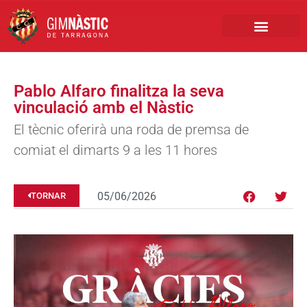
PRIMER EQUIP
MARCA NÀSTIC
INSCRIPCIONS FUTBO
BOTIGA ONLINE
Pablo Alfaro finalitza la seva
vinculació amb el Nàstic
El tècnic oferirà una roda de premsa de
comiat el dimarts 9 a les 11 hores
05/06/2026
TORNAR