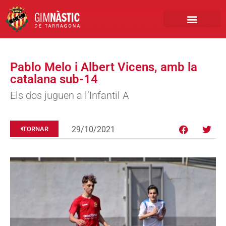
PRIMER EQUIP
MARCA NÀSTIC
INSCRIPCIONS FUTBO
BOTIGA ONLINE
Pablo Melo i Albert Vicens, amb la
catalana sub-14
Els dos juguen a l’Infantil A
29/10/2021
TORNAR