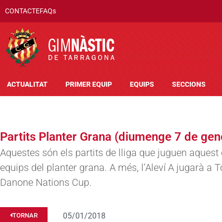
CONTACTE
FAQs
ACTUALITAT
PRIMER EQUIP
EQUIPS
SECCIONS
Partits Planter Grana (diumenge 7 de gen
Aquestes són els partits de lliga que juguen aques
equips del planter grana. A més, l’Aleví A jugarà a To
Danone Nations Cup.
05/01/2018
TORNAR