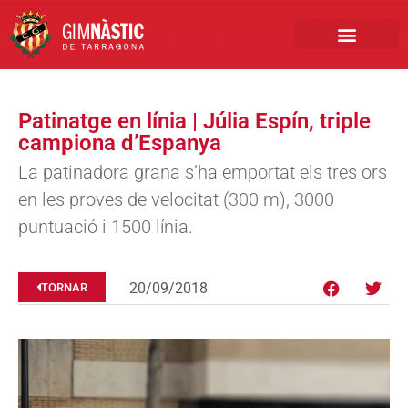
PRIMER EQUIP
MARCA NÀSTIC
INSCRIPCIONS FUTBO
BOTIGA ONLINE
Patinatge en línia | Júlia Espín, triple
campiona d’Espanya
La patinadora grana s’ha emportat els tres ors
en les proves de velocitat (300 m), 3000
puntuació i 1500 línia.
20/09/2018
TORNAR