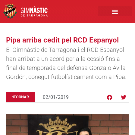
PRIMER EQUIP
MARCA NÀSTIC
INSCRIPCIONS FUTBO
BOTIGA ONLINE
Pipa arriba cedit pel RCD Espanyol
El Gimnàstic de Tarragona i el RCD Espanyol
han arribat a un acord per a la cessió fins a
final de temporada del defensa Gonzalo Ávila
Gordón, conegut futbolísticament com a Pipa.
02/01/2019
TORNAR