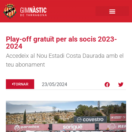
PRIMER EQUIP
MARCA NÀSTIC
INSCRIPCIONS FUTBO
BOTIGA ONLINE
Play-off gratuït per als socis 2023-
2024
Accedeix al Nou Estadi Costa Daurada amb el
teu abonament
23/05/2024
TORNAR